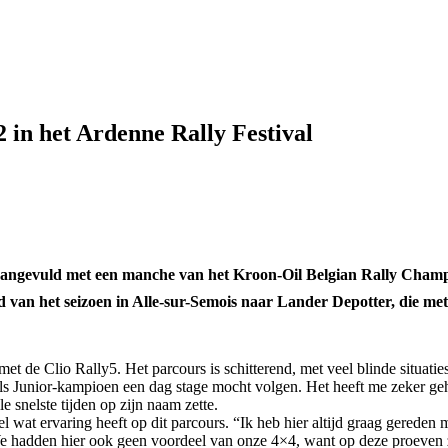
 in het Ardenne Rally Festival
r aangevuld met een manche van het Kroon-Oil Belgian Rally Champ
 van het seizoen in Alle-sur-Semois naar Lander Depotter, die me
t de Clio Rally5. Het parcours is schitterend, met veel blinde situaties
r ik als Junior-kampioen een dag stage mocht volgen. Het heeft me zeke
e snelste tijden op zijn naam zette.
l wat ervaring heeft op dit parcours. “Ik heb hier altijd graag gerede
We hadden hier ook geen voordeel van onze 4×4, want op deze proeven