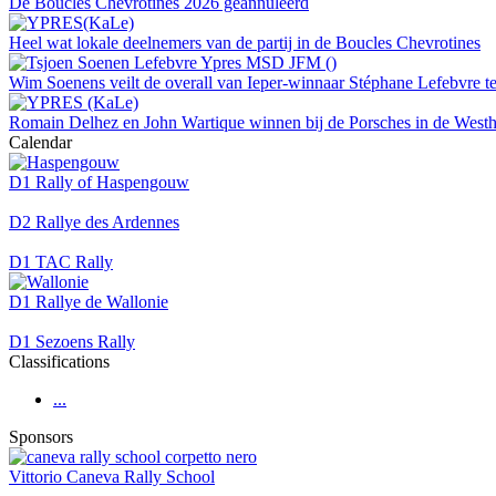
De Boucles Chevrotines 2026 geannuleerd
Heel wat lokale deelnemers van de partij in de Boucles Chevrotines
Wim Soenens veilt de overall van Ieper-winnaar Stéphane Lefebvre t
Romain Delhez en John Wartique winnen bij de Porsches in de West
Calendar
D1 Rally of Haspengouw
D2 Rallye des Ardennes
D1 TAC Rally
D1 Rallye de Wallonie
D1 Sezoens Rally
Classifications
...
Sponsors
Vittorio Caneva Rally School