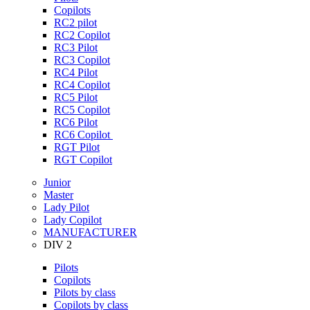
Copilots
RC2 pilot
RC2 Copilot
RC3 Pilot
RC3 Copilot
RC4 Pilot
RC4 Copilot
RC5 Pilot
RC5 Copilot
RC6 Pilot
RC6 Copilot
RGT Pilot
RGT Copilot
Junior
Master
Lady Pilot
Lady Copilot
MANUFACTURER
DIV 2
Pilots
Copilots
Pilots by class
Copilots by class