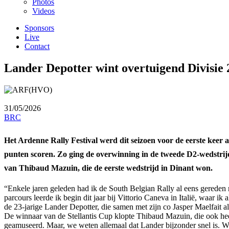
Photos
Videos
Sponsors
Live
Contact
Lander Depotter wint overtuigend Divisie 2
31/05/2026
BRC
Het Ardenne Rally Festival werd dit seizoen voor de eerste kee
punten scoren. Zo ging de overwinning in de tweede D2-wedstrijd
van Thibaud Mazuin, die de eerste wedstrijd in Dinant won.
“Enkele jaren geleden had ik de South Belgian Rally al eens gereden me
parcours leerde ik begin dit jaar bij Vittorio Caneva in Italië, waa
de 23-jarige Lander Depotter, die samen met zijn co Jasper Maelfait all
De winnaar van de Stellantis Cup klopte Thibaud Mazuin, die ook hee
geamuseerd. Maar, we weten allemaal dat Lander bijzonder snel is. 