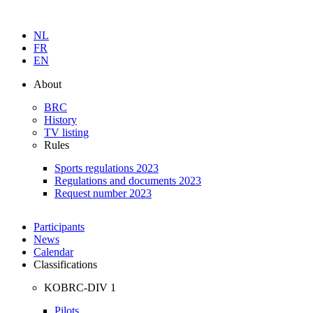
Skip
to
NL
content
FR
EN
About
BRC
History
TV listing
Rules
Sports regulations 2023
Regulations and documents 2023
Request number 2023
Participants
News
Calendar
Classifications
KOBRC-DIV 1
Pilots