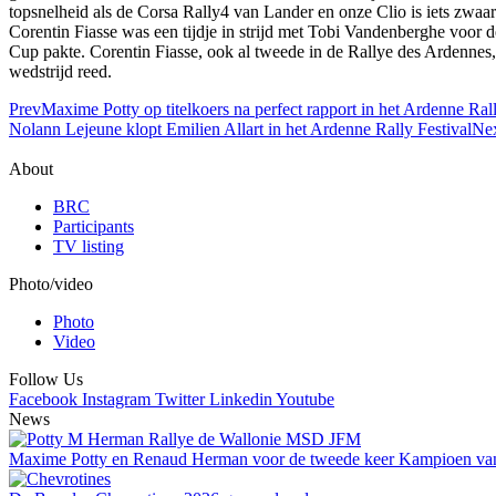
topsnelheid als de Corsa Rally4 van Lander en onze Clio is iets zwaa
Corentin Fiasse was een tijdje in strijd met Tobi Vandenberghe voor 
Cup pakte. Corentin Fiasse, ook al tweede in de Rallye des Ardennes,
wedstrijd reed.
Prev
Maxime Potty op titelkoers na perfect rapport in het Ardenne Rall
Nolann Lejeune klopt Emilien Allart in het Ardenne Rally Festival
Ne
About
BRC
Participants
TV listing
Photo/video
Photo
Video
Follow Us
Facebook
Instagram
Twitter
Linkedin
Youtube
News
Maxime Potty en Renaud Herman voor de tweede keer Kampioen van