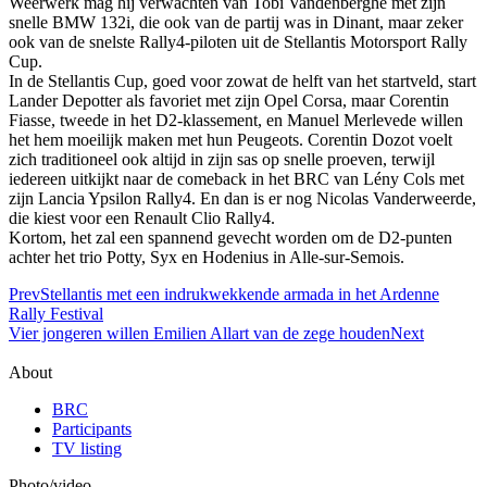
Weerwerk mag hij verwachten van Tobi Vandenberghe met zijn
snelle BMW 132i, die ook van de partij was in Dinant, maar zeker
ook van de snelste Rally4-piloten uit de Stellantis Motorsport Rally
Cup.
In de Stellantis Cup, goed voor zowat de helft van het startveld, start
Lander Depotter als favoriet met zijn Opel Corsa, maar Corentin
Fiasse, tweede in het D2-klassement, en Manuel Merlevede willen
het hem moeilijk maken met hun Peugeots. Corentin Dozot voelt
zich traditioneel ook altijd in zijn sas op snelle proeven, terwijl
iedereen uitkijkt naar de comeback in het BRC van Lény Cols met
zijn Lancia Ypsilon Rally4. En dan is er nog Nicolas Vanderweerde,
die kiest voor een Renault Clio Rally4.
Kortom, het zal een spannend gevecht worden om de D2-punten
achter het trio Potty, Syx en Hodenius in Alle-sur-Semois.
Prev
Stellantis met een indrukwekkende armada in het Ardenne
Rally Festival
Vier jongeren willen Emilien Allart van de zege houden
Next
About
BRC
Participants
TV listing
Photo/video