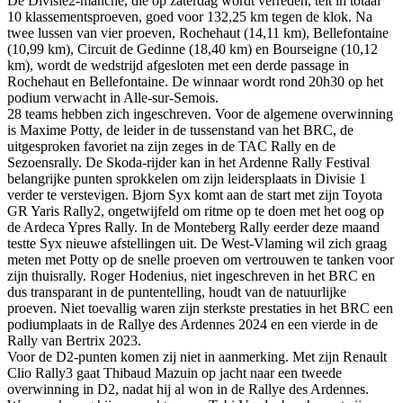
De Divisie2-manche, die op zaterdag wordt verreden, telt in totaal
10 klassementsproeven, goed voor 132,25 km tegen de klok. Na
twee lussen van vier proeven, Rochehaut (14,11 km), Bellefontaine
(10,99 km), Circuit de Gedinne (18,40 km) en Bourseigne (10,12
km), wordt de wedstrijd afgesloten met een derde passage in
Rochehaut en Bellefontaine. De winnaar wordt rond 20h30 op het
podium verwacht in Alle-sur-Semois.
28 teams hebben zich ingeschreven. Voor de algemene overwinning
is Maxime Potty, de leider in de tussenstand van het BRC, de
uitgesproken favoriet na zijn zeges in de TAC Rally en de
Sezoensrally. De Skoda-rijder kan in het Ardenne Rally Festival
belangrijke punten sprokkelen om zijn leidersplaats in Divisie 1
verder te verstevigen. Bjorn Syx komt aan de start met zijn Toyota
GR Yaris Rally2, ongetwijfeld om ritme op te doen met het oog op
de Ardeca Ypres Rally. In de Monteberg Rally eerder deze maand
testte Syx nieuwe afstellingen uit. De West-Vlaming wil zich graag
meten met Potty op de snelle proeven om vertrouwen te tanken voor
zijn thuisrally. Roger Hodenius, niet ingeschreven in het BRC en
dus transparant in de puntentelling, houdt van de natuurlijke
proeven. Niet toevallig waren zijn sterkste prestaties in het BRC een
podiumplaats in de Rallye des Ardennes 2024 en een vierde in de
Rally van Bertrix 2023.
Voor de D2-punten komen zij niet in aanmerking. Met zijn Renault
Clio Rally3 gaat Thibaud Mazuin op jacht naar een tweede
overwinning in D2, nadat hij al won in de Rallye des Ardennes.