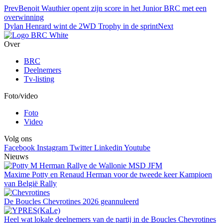
Prev
Benoit Wauthier opent zijn score in het Junior BRC met een
overwinning
Dylan Henrard wint de 2WD Trophy in de sprint
Next
Over
BRC
Deelnemers
Tv-listing
Foto/video
Foto
Video
Volg ons
Facebook
Instagram
Twitter
Linkedin
Youtube
Nieuws
Maxime Potty en Renaud Herman voor de tweede keer Kampioen
van België Rally
De Boucles Chevrotines 2026 geannuleerd
Heel wat lokale deelnemers van de partij in de Boucles Chevrotines