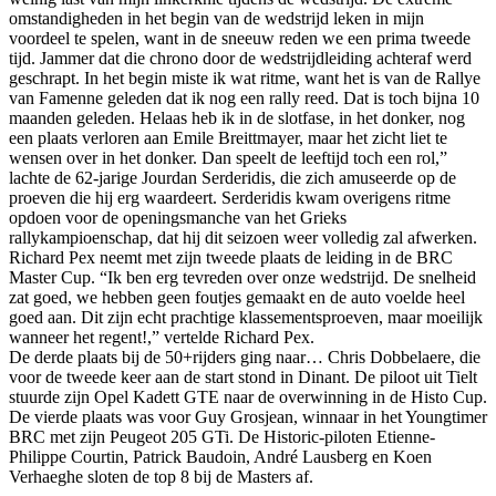
omstandigheden in het begin van de wedstrijd leken in mijn
voordeel te spelen, want in de sneeuw reden we een prima tweede
tijd. Jammer dat die chrono door de wedstrijdleiding achteraf werd
geschrapt. In het begin miste ik wat ritme, want het is van de Rallye
van Famenne geleden dat ik nog een rally reed. Dat is toch bijna 10
maanden geleden. Helaas heb ik in de slotfase, in het donker, nog
een plaats verloren aan Emile Breittmayer, maar het zicht liet te
wensen over in het donker. Dan speelt de leeftijd toch een rol,”
lachte de 62-jarige Jourdan Serderidis, die zich amuseerde op de
proeven die hij erg waardeert. Serderidis kwam overigens ritme
opdoen voor de openingsmanche van het Grieks
rallykampioenschap, dat hij dit seizoen weer volledig zal afwerken.
Richard Pex neemt met zijn tweede plaats de leiding in de BRC
Master Cup. “Ik ben erg tevreden over onze wedstrijd. De snelheid
zat goed, we hebben geen foutjes gemaakt en de auto voelde heel
goed aan. Dit zijn echt prachtige klassementsproeven, maar moeilijk
wanneer het regent!,” vertelde Richard Pex.
De derde plaats bij de 50+rijders ging naar… Chris Dobbelaere, die
voor de tweede keer aan de start stond in Dinant. De piloot uit Tielt
stuurde zijn Opel Kadett GTE naar de overwinning in de Histo Cup.
De vierde plaats was voor Guy Grosjean, winnaar in het Youngtimer
BRC met zijn Peugeot 205 GTi. De Historic-piloten Etienne-
Philippe Courtin, Patrick Baudoin, André Lausberg en Koen
Verhaeghe sloten de top 8 bij de Masters af.