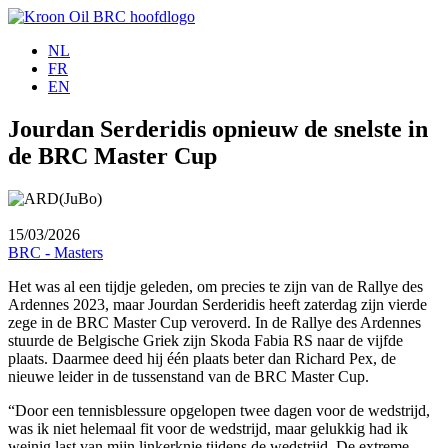
Spring
naar
NL
de
FR
inhoud
EN
Jourdan Serderidis opnieuw de snelste in
de BRC Master Cup
15/03/2026
BRC - Masters
Het was al een tijdje geleden, om precies te zijn van de Rallye des
Ardennes 2023, maar Jourdan Serderidis heeft zaterdag zijn vierde
zege in de BRC Master Cup veroverd. In de Rallye des Ardennes
stuurde de Belgische Griek zijn Skoda Fabia RS naar de vijfde
plaats. Daarmee deed hij één plaats beter dan Richard Pex, de
nieuwe leider in de tussenstand van de BRC Master Cup.
“Door een tennisblessure opgelopen twee dagen voor de wedstrijd,
was ik niet helemaal fit voor de wedstrijd, maar gelukkig had ik
weinig last van mijn linkerknie tijdens de wedstrijd. De extreme